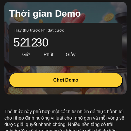
Thời gian Demo
Hãy thử trước khi đặt cược
52
12
28
Giờ
Phút
Giây
Chơi Demo
Thể thức này phù hợp một cách tự nhiên để thực hành lối
chơi theo định hướng vì luật chơi nhỏ gọn và mỗi vòng sẽ
được giải quyết nhanh chóng. Nhiều nền tảng có trải
nghiệm Sự cố dựa trên bước trình bày một chế độ tiền