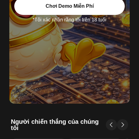
Chơi Demo Miễn Phí
*Tôi xác nhận rằng tôi trên 18 tuổi
Người chiến thắng của chúng
tôi