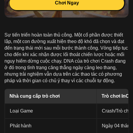
Chơi Ngay
Sự tiến triển hoàn toàn thủ công. Một cổ phần được thiết
lập, một con đường xuất hiện theo độ khó đã chọn và đạt
đến trạng thái mới sau mỗi bước thành công. Vòng tiếp tục
cho đến khi xác nhận được lối thoát chiến lược hoặc mối
nguy hiểm dừng cuộc chạy. DNA của trò chơi Crash đang
ở đó trong tình trạng căng thẳng ngày càng leo thang,
nhưng trải nghiệm vẫn dựa trên các thao tác có phương
pháp và thời gian có chủ ý thay vì các chuỗi tự động.
Nhà cung cấp trò chơi
Trò chơi InOu
Loại Game
Crash/Trò chơi
Phát hành
Ngày 04 tháng