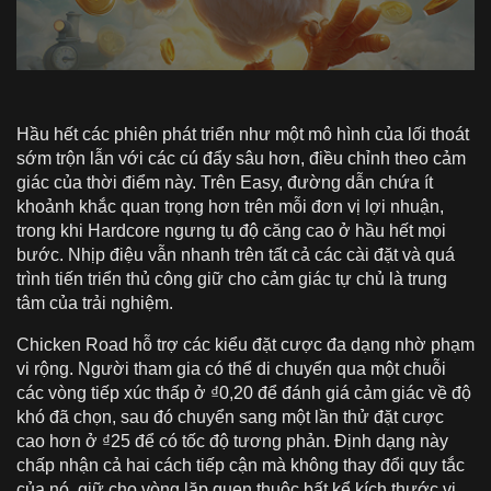
Hầu hết các phiên phát triển như một mô hình của lối thoát
sớm trộn lẫn với các cú đẩy sâu hơn, điều chỉnh theo cảm
giác của thời điểm này. Trên Easy, đường dẫn chứa ít
khoảnh khắc quan trọng hơn trên mỗi đơn vị lợi nhuận,
trong khi Hardcore ngưng tụ độ căng cao ở hầu hết mọi
bước. Nhịp điệu vẫn nhanh trên tất cả các cài đặt và quá
trình tiến triển thủ công giữ cho cảm giác tự chủ là trung
tâm của trải nghiệm.
Chicken Road hỗ trợ các kiểu đặt cược đa dạng nhờ phạm
vi rộng. Người tham gia có thể di chuyển qua một chuỗi
các vòng tiếp xúc thấp ở ₫0,20 để đánh giá cảm giác về độ
khó đã chọn, sau đó chuyển sang một lần thử đặt cược
cao hơn ở ₫25 để có tốc độ tương phản. Định dạng này
chấp nhận cả hai cách tiếp cận mà không thay đổi quy tắc
của nó, giữ cho vòng lặp quen thuộc bất kể kích thước vị