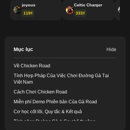
joyous
Celtic Charger
A
119₫
333₫
Mục lục
Hide
Về Chicken Road
Tính Hợp Pháp Của Việc Chơi Đường Gà Tại
Việt Nam
Cách Chơi Chicken Road
Miễn phí Demo Phiên bản Của Gà Road
Cơ học cốt lõi, Quy tắc & Kết quả
Tính năng Đường Gà & Cơ chế thưởng