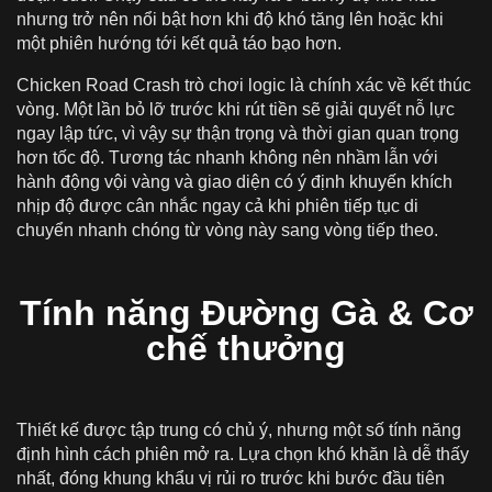
nhưng trở nên nổi bật hơn khi độ khó tăng lên hoặc khi
một phiên hướng tới kết quả táo bạo hơn.
Chicken Road Crash trò chơi logic là chính xác về kết thúc
vòng. Một lần bỏ lỡ trước khi rút tiền sẽ giải quyết nỗ lực
ngay lập tức, vì vậy sự thận trọng và thời gian quan trọng
hơn tốc độ. Tương tác nhanh không nên nhầm lẫn với
hành động vội vàng và giao diện có ý định khuyến khích
nhịp độ được cân nhắc ngay cả khi phiên tiếp tục di
chuyển nhanh chóng từ vòng này sang vòng tiếp theo.
Tính năng Đường Gà & Cơ
chế thưởng
Thiết kế được tập trung có chủ ý, nhưng một số tính năng
định hình cách phiên mở ra. Lựa chọn khó khăn là dễ thấy
nhất, đóng khung khẩu vị rủi ro trước khi bước đầu tiên