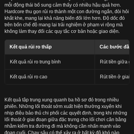
mỗi động thái bổ sung cảm thấy có nhiều hậu quả hơn.
Hardcore thu gọn rủi ro thành một con đường ngắn, đòi hỏi
khắt khe, mang lại khả năng biến đổi lớn hơn. Độ dốc đó
trên bốn chế độ mang lại trải nghiệm ở phạm vi rộng mà
không làm thay đổi các quy tắc cơ bản hoặc giao diện.
Kết quả rủi ro thấp
Các bước đầu r
Kết quả rủi ro trung bình
Rút tiền giữa gi
Kết quả rủi ro cao
Rút tiền ở giai
Kết quả tập trung xung quanh ba hồ sơ đó trong nhiều
phiên. Những lối thoát sớm xuất hiện thường xuyên khi
nhịp điệu bảo thủ chi phối các quyết định, trong khi những
lối thoát ở giai đoạn giữa đặc trưng cho lối chơi cân bằng
nhằm kiểm tra đường đi mà không cần nhấn mạnh vào
đoạn cuối. Chạy sâu có thể xảy ra ở bất kỳ độ khó nào